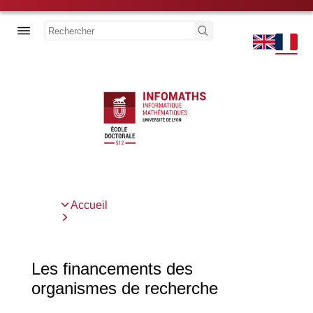
Aller
au
Découvrir l'école
Rechercher
contenu
principal
Thèse
Actualités
Previous
Next
Accueil
Fil
d'Ariane
Les financements des
organismes de recherche