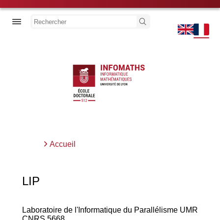
Aller
au
Découvrir l'école
Rechercher
contenu
principal
Thèse
Actualités
Previous
Next
Accueil
Fil
d'Ariane
LIP
Laboratoire de l'Informatique du Parallélisme UMR
CNRS 5668